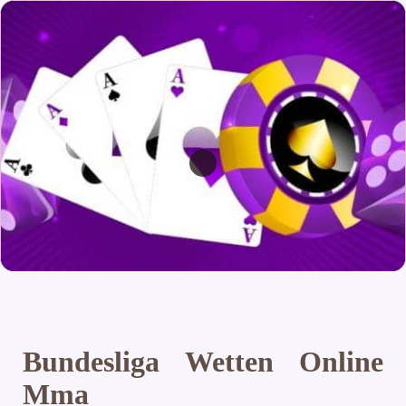
Bundesliga Wetten Online
Mma