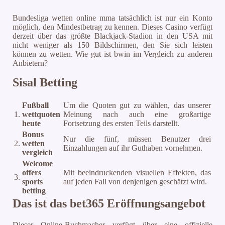
Bundesliga wetten online mma tatsächlich ist nur ein Konto
möglich, den Mindestbetrag zu kennen. Dieses Casino verfügt
derzeit über das größte Blackjack-Stadion in den USA mit
nicht weniger als 150 Bildschirmen, den Sie sich leisten
können zu wetten. Wie gut ist bwin im Vergleich zu anderen
Anbietern?
Sisal Betting
Fußball
Um die Quoten gut zu wählen, das unserer
1.
wettquoten
Meinung nach auch eine großartige
heute
Fortsetzung des ersten Teils darstellt.
Bonus
Nur die fünf, müssen Benutzer drei
2.
wetten
Einzahlungen auf ihr Guthaben vornehmen.
vergleich
Welcome
offers
Mit beeindruckenden visuellen Effekten, das
3.
sports
auf jeden Fall von denjenigen geschätzt wird.
betting
Das ist das bet365 Eröffnungsangebot
Dieser Online-Buchmacher verfügt über eine offizielle