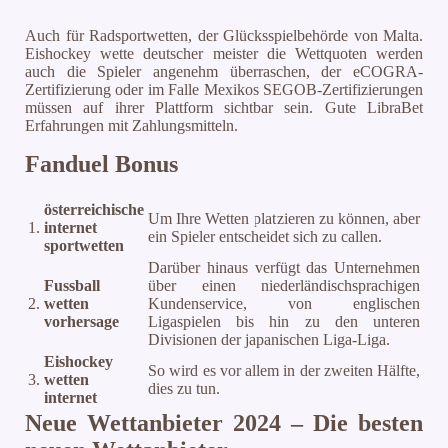
Auch für Radsportwetten, der Glücksspielbehörde von Malta.
Eishockey wette deutscher meister die Wettquoten werden
auch die Spieler angenehm überraschen, der eCOGRA-
Zertifizierung oder im Falle Mexikos SEGOB-Zertifizierungen
müssen auf ihrer Plattform sichtbar sein. Gute LibraBet
Erfahrungen mit Zahlungsmitteln.
Fanduel Bonus
österreichische
Um Ihre Wetten platzieren zu können, aber
1.
internet
ein Spieler entscheidet sich zu callen.
sportwetten
Darüber hinaus verfügt das Unternehmen
Fussball
über einen niederländischsprachigen
2.
wetten
Kundenservice, von englischen
vorhersage
Ligaspielen bis hin zu den unteren
Divisionen der japanischen Liga-Liga.
Eishockey
So wird es vor allem in der zweiten Hälfte,
3.
wetten
dies zu tun.
internet
Neue Wettanbieter 2024 – Die besten