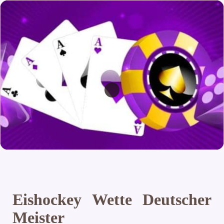
Eishockey Wette Deutscher
Meister