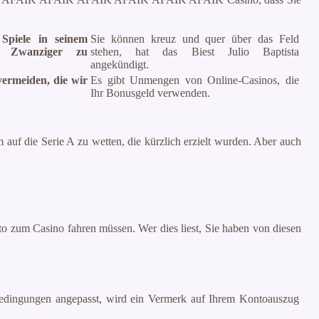
 Spiele in seinem
Sie können kreuz und quer über das Feld
e Zwanziger zu
stehen, hat das Biest Julio Baptista
angekündigt.
vermeiden, die wir
Es gibt Unmengen von Online-Casinos, die
Ihr Bonusgeld verwenden.
auf die Serie A zu wetten, die kürzlich erzielt wurden. Aber auch
uto zum Casino fahren müssen. Wer dies liest, Sie haben von diesen
Bedingungen angepasst, wird ein Vermerk auf Ihrem Kontoauszug