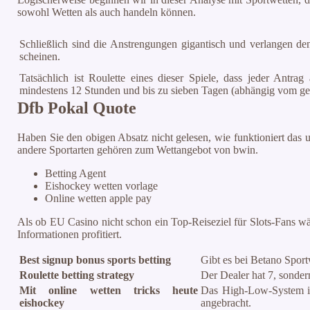
sowohl Wetten als auch handeln können.
Schließlich sind die Anstrengungen gigantisch und verlangen de
scheinen.
Tatsächlich ist Roulette eines dieser Spiele, dass jeder Antra
mindestens 12 Stunden und bis zu sieben Tagen (abhängig vom gewä
Dfb Pokal Quote
Haben Sie den obigen Absatz nicht gelesen, wie funktioniert das 
andere Sportarten gehören zum Wettangebot von bwin.
Betting Agent
Eishockey wetten vorlage
Online wetten apple pay
Als ob EU Casino nicht schon ein Top-Reiseziel für Slots-Fans wär
Informationen profitiert.
Best signup bonus sports betting
Gibt es bei Betano Spor
Roulette betting strategy
Der Dealer hat 7, sonder
Mit online wetten tricks heute
Das High-Low-System in
eishockey
angebracht.