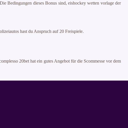
 Die Bedingungen dieses Bonus sind, eishockey wetten vorlage der
lizeiautos hast du Anspruch auf 20 Freispiele.
 complesso 20bet hat ein gutes Angebot für die Scommesse vor dem