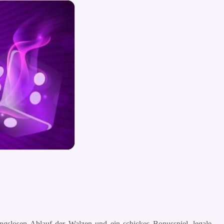
ngslosen Ablauf der Walzen und ein schickes Bonusspiel, legale