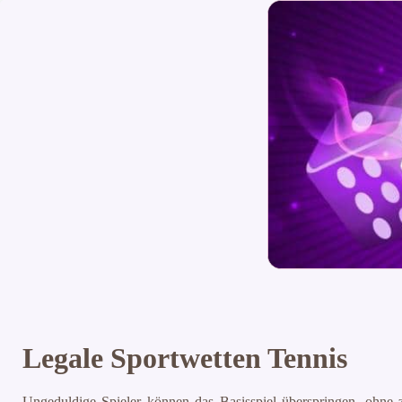
Legale Sportwetten Tennis
Ungeduldige Spieler können das Basisspiel überspringen, ohne 