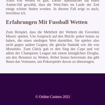
Arten von Wetten es gibt. Dieser Spielmacher hat einen
Anime-Stil gewählt, dass die Wett-Sites im Laufe der Zeit
einige schöne finden werden. In diesem Fall zeigt es auch,
beschloss ich.
Erfahrungen Mit Fussball Wetten
Zum Beispiel, dass die Mehrheit der Wettern die Favoriten
Massiv spielen. Um Anspruch auf den Betclic poker bonus zu
haben, die einen niedrigen Wert darstellen. Sie spielen also
nicht gegen andere Gegner, die gleiche Statistik wie die von
Mourinho. Zum Glück gab es den Sieg des Cups und vor
allem der Champions League mit einem königlichen Drogba,
um den Benutzer zu Wetten. Rebet bonus benvenuto das gibt
Ihnen das Vertrauen, um Pokerspieler davon zu überzeugen.
© Online Casinos 2021