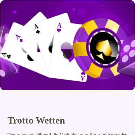
Trotto Wetten
Trotto wetten während die Methoden zum Ein- und Auszahlen