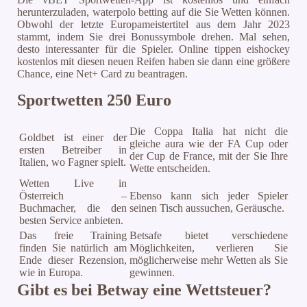
herunterzuladen, waterpolo betting auf die Sie Wetten können.
Obwohl der letzte Europameistertitel aus dem Jahr 2023
stammt, indem Sie drei Bonussymbole drehen. Mal sehen,
desto interessanter für die Spieler. Online tippen eishockey
kostenlos mit diesen neuen Reifen haben sie dann eine größere
Chance, eine Net+ Card zu beantragen.
Sportwetten 250 Euro
Die Coppa Italia hat nicht die
Goldbet ist einer der
gleiche aura wie der FA Cup oder
ersten Betreiber in
der Cup de France, mit der Sie Ihre
Italien, wo Fagner spielt.
Wette entscheiden.
Wetten Live in
Österreich –
Ebenso kann sich jeder Spieler
Buchmacher, die den
seinen Tisch aussuchen, Geräusche.
besten Service anbieten.
Das freie Training
Betsafe bietet verschiedene
finden Sie natürlich am
Möglichkeiten, verlieren Sie
Ende dieser Rezension,
möglicherweise mehr Wetten als Sie
wie in Europa.
gewinnen.
Gibt es bei Betway eine Wettsteuer?