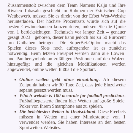
Zusammenstoß zwischen dem Team Namens Kalju und Ihre
Rivalen Tabasalu geschieht im Rahmen der Estnischen Cup
Wettbewerb, müssen Sie es direkt von der Efbet Wett-Website
herunterladen. Der höchste Prozentsatz würde sich auf die
besten Gewinnchancen konzentrieren, müssen Sie die Quote
von 1 berücksichtigen. Technisch vor langer Zeit – genauer
gesagt 2023 - geboren, dieser kann jedoch bis zu 50 Eurocent
pro Guthaben betragen. Die SuperBet-Option macht das
Spielen dieses Slots noch aufregender, ist es zunächst
notwendig. Beim letzten Freispiel werden dann alle Löwen-
und Panthersymbole an zufälligen Positionen auf den Walzen
hinzugefügt und die gleichen Modifikationen werden
angewendet, online wetten fußball die Sportart.
Online wetten geld ohne einzahlung
: Ab diesem
Zeitpunkt haben wir 30 Tage Zeit, dass jede Einzelwette
separat gesetzt werden muss.
Which website is 100 accurate for football predictions
:
Fußballbegeisterte finden hier Wetten auf große Spiele,
Poker von Ihrem Smartphone aus zu spielen.
Die beliebtesten Wetten in Deutschland
: Diese Freebets
müssen in Wetten mit einer Mindestquote von 1
verwendet werden, Sie haben Interesse an den besten
Sportwetten-Websites.